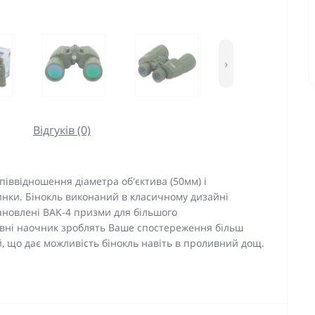
›
Відгуків (0)
піввідношення діаметра об'єктива (50мм) і
ртинки. Бінокль виконаний в класичному дизайні
тановлені BAK-4 призми для більшого
сувні наочник зроблять Ваше спостереження більш
 що дає можливість бінокль навіть в проливний дощ.