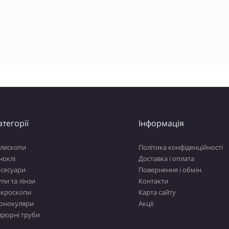
атегорії
Інформація
елескопи
Політика конфіденційності
ноклі
Доставка і оплата
ксесуари
Повернення і обмін
пи та лінзи
Контакти
ікроскопи
Карта сайту
онокуляри
Акції
дзорні труби