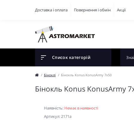
Доставка і оплата
Повернення і обмін
Акції
Список категорій
Біноклі
Бінокль Konus KonusArmy 7x50
Бінокль Konus KonusArmy 7
Наявність:
Немає в наявності
Артикул: 2171a