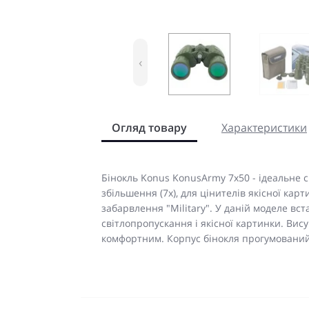
‹
Огляд товару
Характеристики
Бінокль Konus KonusArmy 7x50 - ідеальне с
збільшення (7х), для цінителів якісної ка
забарвлення "Military". У даній моделе вс
світлопропускання і якісної картинки. Ви
комфортним. Корпус бінокля прогумований,