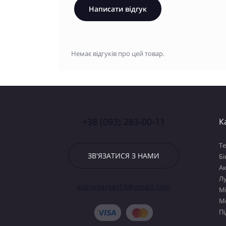
Написати відгук
Немає відгуків про цей товар.
+38 (093) 283-00-11
К
Т
ЗВ'ЯЗАТИСЯ З НАМИ
Бі
А
Лу
astromarket13@gmail.com
М
М
Пі