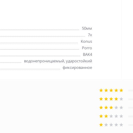
50мм
7x
Konus
Porro
BAK4
водонепроницаемый, ударостойкий
фиксированное