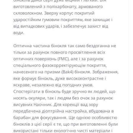
виготовлений з полікарбонату, армованого
скловолокном. Зверху корпус покритий
ударостійким гумовим покриттям, яке захищає і
від випадкових ударів, і забезпечує захист від
води.
Оптична частина бінокля так само бездоганна не
тільки за рахунок повного просвітлення всіх
оптичних поверхонь (FMC), але і за рахунок
спеціального фазокорректірующім покриття,
нанесеного на призми (Bak4) бінокля. Зображення,
яке формує бінокль, дуже висококонтрастне і
яскраве, незалежно від погодних умов.
Спостерігати в бінокль буде зручно як людей, що
носять окуляри, так і людям без очок за рахунок
висувних Наочник. Для корекції вад зору
передбачена діоптрійна настройка, вбудована в
барабан для фокусування. Ще однією особливістю
біноклів з цієї серії є те, що при виготовленні були
використані тільки екологічно чисті матеріали і