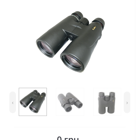
‹
›
0 грн