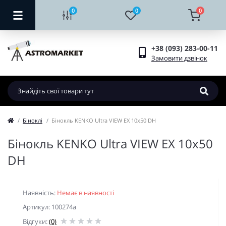
0
0
0
+38 (093) 283-00-11
Замовити дзвінок
Біноклі
Бінокль KENKO Ultra VIEW EX 10x50 DH
Бінокль KENKO Ultra VIEW EX 10x50
DH
Наявність:
Немає в наявності
Артикул: 100274a
Відгуки:
(0)