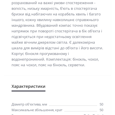
розрахований на важкі умови спостереження -
вогкість, низьку хмарність, б'ють в спостерігача
бризки від набігаючих на корабель хвиль і багато
іншого, кожну хвилину навколишнє справжнього
мандрівника. Вбудований компас точно показує
напрямок при повороті спостерігача в бік об'єкта і
підсвічується при недостатньому освітлення
майже вічним джерелом світла. Є далекомірна
шкала для вимірів відстані до об'єкта і його висоти.
Корпус бінокля прогумованому і
водонепроникний. Комплектація: бінокль, чохол,
пояс на чохол, пояс на бінокль, серветки.
Характеристики
Діаметр об'єктива, мм
50
Максимальне збільшення, крат
50