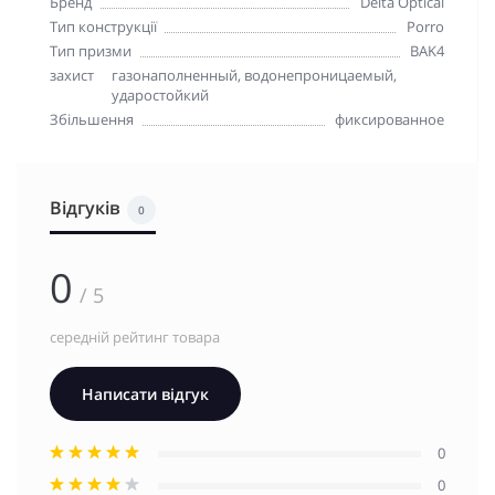
Бренд
Delta Optical
Тип конструкції
Porro
Тип призми
BAK4
захист
газонаполненный, водонепроницаемый,
ударостойкий
Збільшення
фиксированное
Відгуків
0
0
/ 5
середній рейтинг товара
Написати відгук
0
0