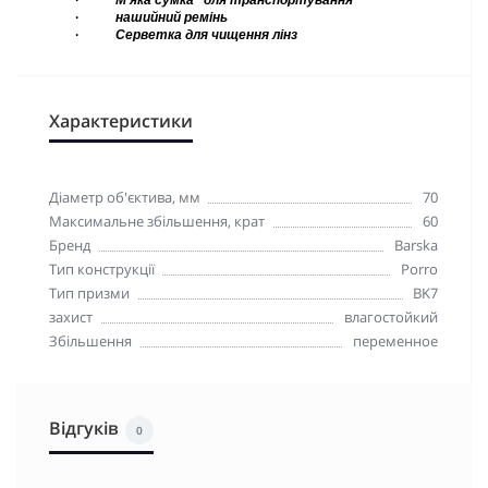
·
М'яка сумка
для транспортування
·
нашийний ремінь
·
Серветка для чищення лінз
Характеристики
Діаметр об'єктива, мм
70
Максимальне збільшення, крат
60
Бренд
Barska
Тип конструкції
Porro
Тип призми
BK7
захист
влагостойкий
Збільшення
переменное
Відгуків
0