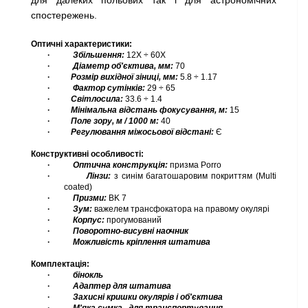
для далеких польових так і для астрономічних
спостережень.
Оптичні характеристики:
·
Збільшення:
12Х ÷
60X
·
Діаметр
об'єктива,
мм:
70
·
Розмір вихідної зіниці,
мм:
5.8 ÷ 1.17
·
Фактор
сутінків:
29 ÷ 65
·
Світлосила:
33.6 ÷ 1.4
·
Мінімальна відстань фокусування,
м:
15
·
Поле зору, м / 1000
м:
40
·
Регулювання міжосьової
відстані:
Є
Конструктивні особливості:
·
Оптична
конструкція:
призма
Porro
·
Лінзи:
з синім багатошаровим покриттям (Multi
coated)
·
Призми:
BK
7
·
Зум:
важелем трансфокатора на правому окулярі
·
Корпус:
прогумований
·
Поворотно-висувні наочник
·
Можливість кріплення штатива
Комплектація:
·
бінокль
·
Адаптер для штатива
·
Захисні кришки окулярів і об'єктива