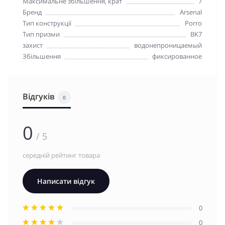
Максимальне збільшення, крат
7
Бренд
Arsenal
Тип конструкції
Porro
Тип призми
BK7
захист
водонепроницаемый
Збільшення
фиксированное
Відгуків
0
0
/ 5
середній рейтинг товара
Написати відгук
0
0