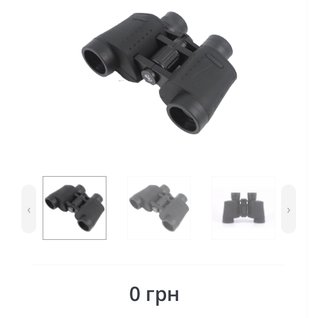
‹
›
0 грн