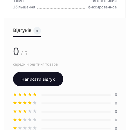
захист
влагостойкий
Збільшення
фиксированное
Відгуків
0
0
/ 5
середній рейтинг товара
Написати відгук
0
0
0
0
0