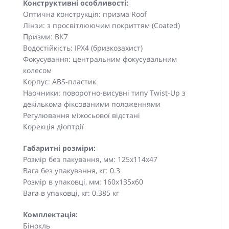
Конструктивні особливості:
Оптична конструкція: призма Roof
Лінзи: з просвітлюючим покриттям (Coated)
Призми: BK7
Водостійкість: IPX4 (бризкозахист)
Фокусування: центральним фокусувальним
колесом
Корпус: ABS-пластик
Наочники: поворотно-висувні типу Twist-Up з
декількома фіксованими положеннями
Регулювання міжосьової відстані
Корекція діоптрії
Габаритні розміри:
Розмір без пакування, мм: 125x114x47
Вага без упакування, кг: 0.3
Розмір в упаковці, мм: 160x135x60
Вага в упаковці, кг: 0.385 кг
Комплектація:
Бінокль