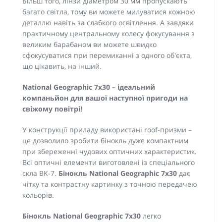
Більш того, лінзи діаметром 30 мм пропускають
багато світла, тому ви можете милуватися кожною
деталлю навіть за слабкого освітлення. А завдяки
практичному центральному колесу фокусування з
великим барабаном ви можете швидко
сфокусуватися при перемиканні з одного об'єкта,
що цікавить, на інший.
National Geographic 7x30 – ідеальний
компаньйон для вашої наступної пригоди на
свіжому повітрі!
У конструкції приладу використані roof-призми –
це дозволило зробити бінокль дуже компактним
при збереженні чудових оптичних характеристик.
Всі оптичні елементи виготовлені із спеціального
скла BK-7.
Бінокль National Geographic 7x30
дає
чітку та контрастну картинку з точною передачею
кольорів.
Бінокль National Geographic 7x30
легко