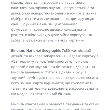
підлаштовується під особливісті зору свого
власника. Міжзіркова відстань регулюється, а за
допомогою поворотно-висувних наочників можна
підібрати оптимальне положення приладу щодо
очей. Зручний механізм центрального
фокусування дозволяє швидко налаштувати
різкість в обох очках, а діоптрійне коригування
забезпечує максимальну чіткість картинки.
Бінокль National Geographic 7x30
має цікавий
дизайн та яскраве забарвлення. Завдяки корпусу з
ABS-пластику та надійній конструкції бінокль
простий в експлуатації та безпечний для дитини.
Бінокль ідеально міститься в дитячій руці, а
зручний ремінь для перенесення дозволяє носити
його на шиї. Варто відзначити, що компактність
та велика світлосила дозволяють використовувати
цю модель як театральний бінокль.
Бінокль упакований у барвисте пакування та стане
цікавим подарунком для активних дітей. Через