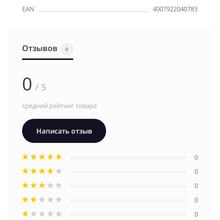
EAN
4007922040783
Отзывов
0
0
/ 5
средний рейтинг товара
Написать отзыв
0
0
0
0
0