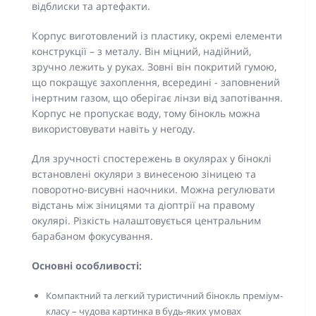
відблиски та артефакти.
Корпус виготовлений із пластику, окремі елементи
конструкції – з металу. Він міцний, надійний,
зручно лежить у руках. Зовні він покритий гумою,
що покращує захоплення, всередині - заповнений
інертним газом, що оберігає лінзи від запотівання.
Корпус не пропускає воду, тому бінокль можна
використовувати навіть у негоду.
Для зручності спостережень в окулярах у біноклі
встановлені окуляри з винесеною зіницею та
поворотно-висувні наочники. Можна регулювати
відстань між зіницями та діоптрії на правому
окулярі. Різкість налаштовується центральним
барабаном фокусування.
Основні особливості:
Компактний та легкий туристичний бінокль преміум-
класу – чудова картинка в будь-яких умовах