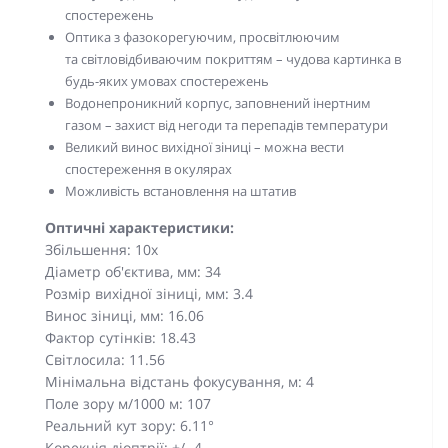
спостережень
Оптика з фазокорегуючим, просвітлюючим
та світловідбиваючим покриттям – чудова картинка в
будь-яких умовах спостережень
Водонепроникний корпус, заповнений інертним
газом – захист від негоди та перепадів температури
Великий винос вихідної зіниці – можна вести
спостереження в окулярах
Можливість встановлення на штатив
Оптичні характеристики:
Збільшення: 10x
Діаметр об'єктива, мм: 34
Розмір вихідної зіниці, мм: 3.4
Винос зіниці, мм: 16.06
Фактор сутінків: 18.43
Світлосила: 11.56
Мінімальна відстань фокусування, м: 4
Поле зору м/1000 м: 107
Реальний кут зору: 6.11°
Корекція діоптрії: +/- 4