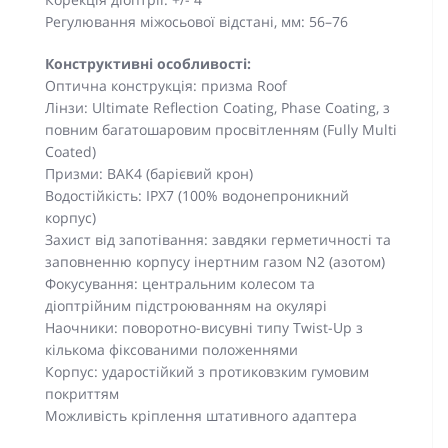
Регулювання міжосьової відстані, мм: 56–76
Конструктивні особливості:
Оптична конструкція: призма Roof
Лінзи: Ultimate Reflection Coating, Phase Coating, з
повним багатошаровим просвітленням (Fully Multi
Coated)
Призми: BAK4 (барієвий крон)
Водостійкість: IPX7 (100% водонепроникний
корпус)
Захист від запотівання: завдяки герметичності та
заповненню корпусу інертним газом N2 (азотом)
Фокусування: центральним колесом та
діоптрійним підстроюванням на окулярі
Наочники: поворотно-висувні типу Twist-Up з
кількома фіксованими положеннями
Корпус: ударостійкий з протиковзким гумовим
покриттям
Можливість кріплення штативного адаптера