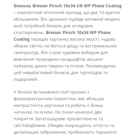
Бінокль Bresser Pirsch 10x34 UR WP Phase Coating
– компактний оптичний прилад, що дає 10-кратне
збільшення. Він ідеально підійде активній людині,
якій потрібний бінокль для оглядових
спостережень.
Bresser Pirsch 10x34 WP Phase
Coating
передає картинку високої якості, чудово
збирає світло, не боїться дощу та екстремальних
температур. Він стане чудовим вибором для
вивчення природних ландшафтів, міських
пейзажів, диких тварин та птахів. Рекомендуємо
цей невибагливий бінокль для турпоїздок та
подорожей.
У біноклі встановлені roof-призми з
фазокоректуючим покриттям, яке збільшує
контрастність картинки та робить її більш
читаною та ясною. На лінзи нанесені два
покриття: багатошарове просвітлююче та
світловідбивне. Обидва покращують чіткість та
деталізацію зображення, прибирають паразитні