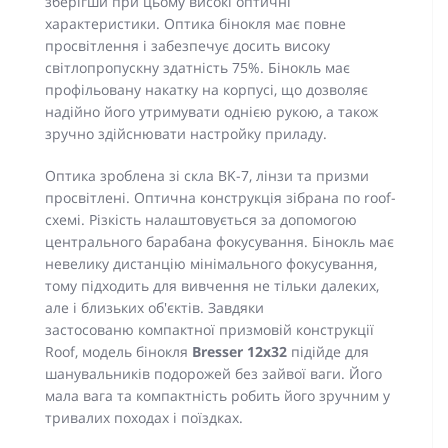
зберігши при цьому високі оптичні
характеристики. Оптика бінокля має повне
просвітлення і забезпечує досить високу
світлопропускну здатність 75%. Бінокль має
профільовану накатку на корпусі, що дозволяє
надійно його утримувати однією рукою, а також
зручно здійснювати настройку приладу.
Оптика зроблена зі скла BK-7, лінзи та призми
просвітлені. Оптична конструкція зібрана по roof-
схемі. Різкість налаштовується за допомогою
центрального барабана фокусування. Бінокль має
невелику дистанцію мінімального фокусування,
тому підходить для вивчення не тільки далеких,
але і близьких об'єктів. Завдяки
застосованю компактної призмовій конструкції
Roof, модель бінокля
Bresser 12x32
підійде для
шанувальників подорожей без зайвої ваги. Його
мала вага та компактність робить його зручним у
тривалих походах і поїздках.