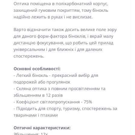
Оптика поміщена в полікарбонатний корпус,
захищений гумовим покриттям, тому бінокль
надійно лежить в руках і не вислизає.
Варто відзначити також досить велике поле зору
для даного форм-фактора біноклів, і вкрай малу
дистанцію фокусування, що робить цей прилад
універсальним і для ближніх і для далеких
спостережень.
Основні особливості:
- Легкий бінокль - прекрасний вибір для
подорожей або прогулянок
- Скляна оптика з повним просвітленням та
збільшенням в 12 разів
- Коефіцієнт світлопропускання - 75%
- Підходить для спорту, туризму, спостережень за
тваринами і птахами
Оптичні характеристики:
Збільшення: 12x