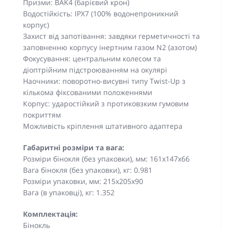
Призми: BAK4 (барієвий крон)
Водостійкість: IPX7 (100% водонепроникний
корпус)
Захист від запотівання: завдяки герметичності та
заповненню корпусу інертним газом N2 (азотом)
Фокусування: центральним колесом та
діоптрійним підстроюванням на окулярі
Наочники: поворотно-висувні типу Twist-Up з
кількома фіксованими положеннями
Корпус: ударостійкий з протиковзким гумовим
покриттям
Можливість кріплення штативного адаптера
Габаритні розміри та вага:
Розміри бінокля (без упаковки), мм: 161х147х66
Вага бінокля (без упаковки), кг: 0.981
Розміри упаковки, мм: 215х205х90
Вага (в упаковці), кг: 1.352
Комплектація:
Бінокль