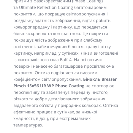
призми з фазокоректуючим (Phase Coating)
та Ultimate Reflection Coating багатошаровим
покриттям, що покращує світлопропускання і
роздільну здатність зображення, відтак робить
кольоропередачу і картинку, що передається
більш яскравою та контрастною. Це покриття
покращує якість зображення при слабкому
освітленні, забезпечуючи більш яскраву і чітку
картинку, наприклад, у сутінках. Лінзи виготовлені
із високоякісного скла BaK-4. На всі оптичні
поверхні нанесено багатошарове просвітлююче
покриття. Оптика відрізняється високим
коефіцієнтом світлопропускання.
Бінокль Bresser
Pirsch 15x56 UR WP Phase Coating
не спотворює
перспективу та забезпечує передачу чистого,
різкого та добре деталізованого зображення
віддаленого об'єкта у природних кольорах. Оптика
ефективно працює в сутінках, за низької
хмарності, в дощ, при екстремальних
температурах.