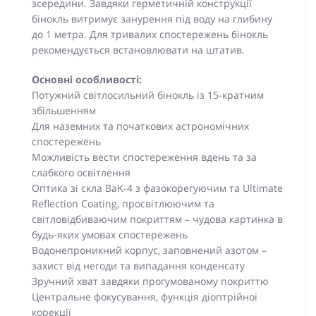
зсередини. Завдяки герметичній конструкції
бінокль витримує занурення під воду на глибину
до 1 метра. Для тривалих спостережень бінокль
рекомендується встановлювати на штатив.
Основні особливості:
Потужний світлосильний бінокль із 15-кратним
збільшенням
Для наземних та початкових астрономічних
спостережень
Можливість вести спостереження вдень та за
слабкого освітлення
Оптика зі скла BaK-4 з фазокорегуючим та Ultimate
Reflection Coating, просвітлюючим та
світловідбиваючим покриттям – чудова картинка в
будь-яких умовах спостережень
Водонепроникний корпус, заповнений азотом –
захист від негоди та випадання конденсату
Зручний хват завдяки прогумованому покриттю
Центральне фокусування, функція діоптрійної
корекції