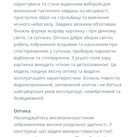
користувача та стане відмінним вибором для
виконання тактичних завдань на місцевості,
пристрілки зброї на стрільбищі та вивчення
нічного небосхилу. Завдяки великим об'єктивам
бінокль формує яскраву картинку і при денному
світлі, і в сутінках. Оптика добре збирає світло,
робить зображення яскравим та насиченим при
спостереженнях у сутінках, прибирає паразитні
відблиски та спотворення. З усього поля зору
картинка виходить чіткою та деталізованою. Ця
модель поєднує якісну оптику та видатні
експлуатаційні характеристики. Бінокль повністю
водонепроникний, заповнений азотом і не боїться
найсуворіших умов експлуатації, невибагливий та
безвідмовний.
Оптика
Насолоджуйтесь висококонтрастними
зображеннями високої роздільної здатності. У
конструкції цієї моделі використовуються roof-