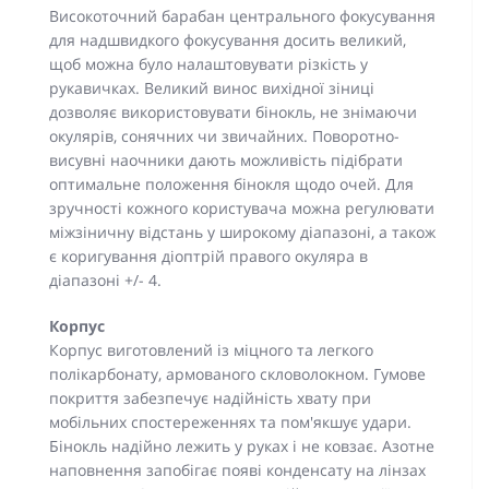
Високоточний барабан центрального фокусування
для надшвидкого фокусування досить великий,
щоб можна було налаштовувати різкість у
рукавичках. Великий винос вихідної зіниці
дозволяє використовувати бінокль, не знімаючи
окулярів, сонячних чи звичайних. Поворотно-
висувні наочники дають можливість підібрати
оптимальне положення бінокля щодо очей. Для
зручності кожного користувача можна регулювати
міжзіничну відстань у широкому діапазоні, а також
є коригування діоптрій правого окуляра в
діапазоні +/- 4.
Корпус
Корпус виготовлений із міцного та легкого
полікарбонату, армованого скловолокном. Гумове
покриття забезпечує надійність хвату при
мобільних спостереженнях та пом'якшує удари.
Бінокль надійно лежить у руках і не ковзає. Азотне
наповнення запобігає появі конденсату на лінзах