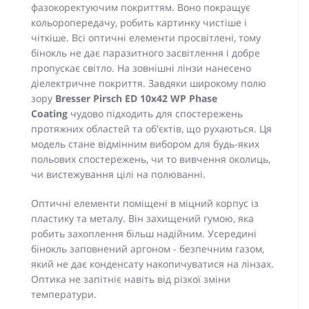
фазокоректуючим покриттям. Воно покращує
кольоропередачу, робить картинку чистіше і
чіткіше. Всі оптичні елементи просвітлені, тому
бінокль не дає паразитного засвітлення і добре
пропускає світло. На зовнішні лінзи нанесено
діелектричне покриття. Завдяки широкому полю
зору
Bresser Pirsch ED 10x42 WP Phase
Coating
чудово підходить для спостережень
протяжних областей та об'єктів, що рухаються. Ця
модель стане відмінним вибором для будь-яких
польових спостережень, чи то вивчення околиць,
чи вистежування цілі на полюванні.
Оптичні елементи поміщені в міцний корпус із
пластику та металу. Він захищений гумою, яка
робить захоплення більш надійним. Усередині
бінокль заповнений аргоном - безпечним газом,
який не дає конденсату накопичуватися на лінзах.
Оптика не запітніє навіть від різкої зміни
температури.