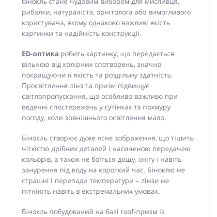
бінокль стане чудовим вибором для мисливця,
рибалки, натураліста, орнітолога або вимогливого
користувача, якому однаково важливі якість
картинки та надійність конструкції.
ED-оптика
робить картинку, що передається
вільною від колірних спотворень, значно
покращуючи її якість та роздільну здатність.
Просвітлення лінз та призм підвищує
світлопропускання, що особливо важливо при
веденні спостережень у сутінках та похмуру
погоду, коли зовнішнього освітлення мало.
Бінокль створює дуже ясне зображення, що тішить
чіткістю дрібних деталей і насиченою передачею
кольорів, а також не боїться дощу, снігу і навіть
занурення під воду на короткий час. Біноклю не
страшні і перепади температури – лінзи не
пітніють навіть в екстремальних умовах.
Бінокль побудований на базі roof-призм із