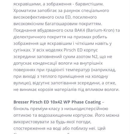
яскравішими, а зображення - барвистішим.
Хроматизм запобігає за рахунок спеціального
високоефективного скла ED, посиленого
високоякісним багатошаровим покриттям.
Поєднання вбудованого скла BAK4 (Barium-Kron) та
діелектричного покриття на призмах робить
зображення ще яскравішим і чіткішим навіть у
сутінках. У всіх моделях Pirsch ED корпус
зсередини заповнений сухим азотом N2, що не
допускає конденсації вологи на внутрішніх
поверхнях при градієнті температур (наприклад,
при виході з теплого приміщення на холодну
вулицю), відсутнє запотівання зсередини, а отже,
не виникає корозія матеріалів під впливом вологи.
Bresser Pirsch ED 10x42 WP Phase Coating
–
бінокль преміум-класу з низькодисперсійною
оптикою та водозахищеним корпусом. Його можна
використовувати за будь-якої погоди,
спостереження на воді або поблизу неї. Цей