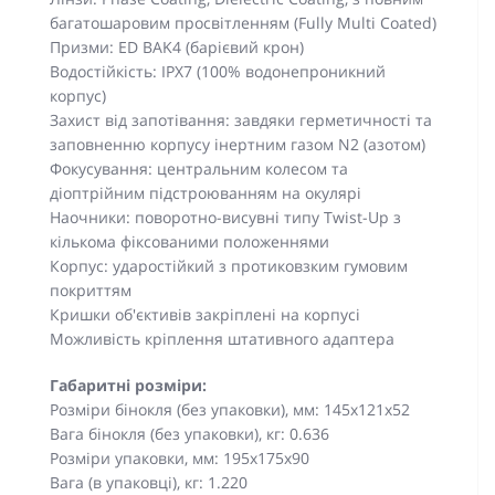
багатошаровим просвітленням (Fully Multi Coated)
Призми: ED BAK4 (барієвий крон)
Водостійкість: IPX7 (100% водонепроникний
корпус)
Захист від запотівання: завдяки герметичності та
заповненню корпусу інертним газом N2 (азотом)
Фокусування: центральним колесом та
діоптрійним підстроюванням на окулярі
Наочники: поворотно-висувні типу Twist-Up з
кількома фіксованими положеннями
Корпус: ударостійкий з протиковзким гумовим
покриттям
Кришки об'єктивів закріплені на корпусі
Можливість кріплення штативного адаптера
Габаритні розміри:
Розміри бінокля (без упаковки), мм: 145х121x52
Вага бінокля (без упаковки), кг: 0.636
Розміри упаковки, мм: 195х175х90
Вага (в упаковці), кг: 1.220