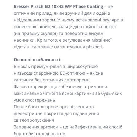
Bresser Pirsch ED 10x42 WP Phase Coating
– це
оптичний прилад, який зручний для людей з
неідеальним зором. У ньому встановлені окуляри з
винесеною зіницею, кільце діоптрійної корекції
(на правому окулярі) та поворотно-висувні
наочники. Крім того, є регулювання міжзічної
відстані та плавне налаштування різкості.
Основні особливості:
Бінокль преміум-рівня з ширококутною
низькодисперсійною ED-оптикою – якісна
картинка без оптичних спотворень
Фазова корекція, що забезпечує отримання
максимально чіткої та ясної картинки за будь-яких
умов спостережень
Повне багатошарове просвітлення та
діелектричне покриття для підвищення
світлопропускання
Заповнення аргоном – це найефективніший спосіб
боротьби з конденсатом