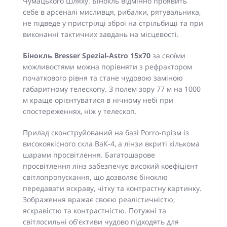
Чумацького Шляху. Бінокль відмінно проявить
себе в арсеналі мисливця, рибалки, рятувальника,
не підведе у пристрілці зброї на стрільбищі та при
виконанні тактичних завдань на місцевості.
Бінокль Bresser Spezial-Astro 15x70
за своїми
можливостями можна порівняти з рефрактором
початкового рівня та стане чудовою заміною
габаритному телескопу. З полем зору 77 м на 1000
м краще орієнтуватися в нічному небі при
спостереженнях, ніж у телескоп.
Прилад сконструйований на базі Porro-прізм із
високоякісного скла BaK-4, а лінзи вкриті кількома
шарами просвітлення. Багатошарове
просвітлення лінз забезпечує високий коефіцієнт
світлопропускання, що дозволяє біноклю
передавати яскраву, чітку та контрастну картинку.
Зображення вражає своєю реалістичністю,
яскравістю та контрастністю. Потужні та
світлосильні об'єктиви чудово підходять для