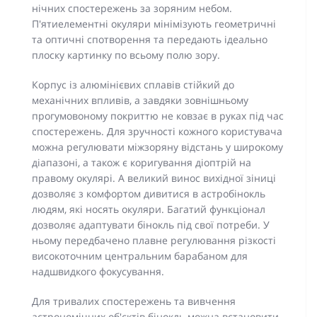
нічних спостережень за зоряним небом.
П'ятиелементні окуляри мінімізують геометричні
та оптичні спотворення та передають ідеально
плоску картинку по всьому полю зору.
Корпус із алюмінієвих сплавів стійкий до
механічних впливів, а завдяки зовнішньому
прогумовоному покриттю не ковзає в руках під час
спостережень. Для зручності кожного користувача
можна регулювати міжзоряну відстань у широкому
діапазоні, а також є коригування діоптрій на
правому окулярі. А великий винос вихідної зіниці
дозволяє з комфортом дивитися в астробінокль
людям, які носять окуляри. Багатий функціонал
дозволяє адаптувати бінокль під свої потреби. У
ньому передбачено плавне регулювання різкості
високоточним центральним барабаном для
надшвидкого фокусування.
Для тривалих спостережень та вивчення
астрономічних об'єктів бінокль можна встановити