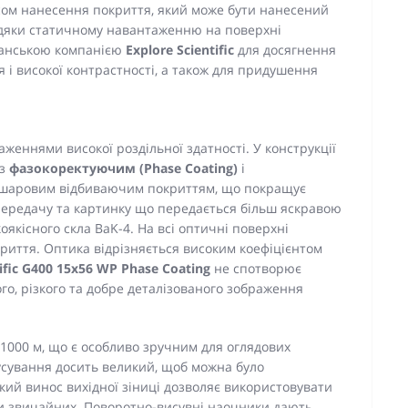
ом нанесення покриття, який може бути нанесений
вдяки статичному навантаженню на поверхні
канською компанією
Explore Scientific
для досягнення
і високої контрастності, а також для придушення
еннями високої роздільної здатності. У конструкції
 з
фазокоректуючим (Phase Coating)
і
шаровим відбиваючим покриттям, що покращує
передачу та картинку що передається більш яскравою
оякісного скла BaK-4. На всі оптичні поверхні
иття. Оптика відрізняється високим коефіцієнтом
ific G400 15x56 WP Phase Coating
не спотворює
го, різкого та добре деталізованого зображення
 1000 м, що є особливо зручним для оглядових
сування досить великий, щоб можна було
кий винос вихідної зіниці дозволяє використовувати
чи звичайних. Поворотно-висувні наочники дають