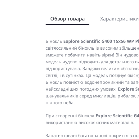
Обзор товара
Характеристики
Бінокль
Explore Scientific G400 15x56 WP P
світлосильний бінокль із високим збільше
зможете побачити навіть зірки! Він чудово п
модель чудово підходить для детального ви
від користувача. Завдяки великим об'єкти
світлі, і в сутінках. Ця модель поєднує які
Бінокль повністю водонепроникний та зап
найскладніших погодних умовах.
Explore S
шанувальників серед мисливців, рибалок, 
нічного неба.
При створенні бінокля
Explore Scientific 
використанню високоякісних матеріалів.
Запатентовані багатошарові покриття з п