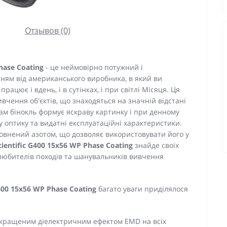
Отзывов (0)
hase Coating
- це неймовірно потужний і
нням від американського виробника, в який ви
рацює і вдень, і в сутінках, і при світлі Місяця. Ця
вчення об'єктів, що знаходяться на значній відстані
вам бінокль формує яскраву картинку і при денному
сну оптику та видатні експлуатаційні характеристики.
овнений азотом, що дозволяє використовувати його у
cientific G400 15x56 WP Phase Coating
знайде своїх
любителів походів та шанувальників вивчення
G400 15x56 WP Phase Coating
багато уваги приділялося
окращеним діелектричним ефектом EMD на всіх