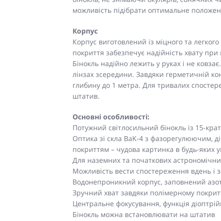
можливість підібрати оптимальне положен
Корпус
Корпус виготовлений із міцного та легкого
покриття забезпечує надійність хвату при
Бінокль надійно лежить у руках і не ковза
лінзах зсередини. Завдяки герметичній кон
глибину до 1 метра. Для тривалих спосте
штатив.
Основні особливості:
Потужний світлосильний бінокль із 15-кр
Оптика зі скла BaK-4 з фазорегулюючим, 
покриттям – чудова картинка в будь-яких 
Для наземних та початкових астрономічн
Можливість вести спостереження вдень і з
Водонепроникний корпус, заповнений азото
Зручний хват завдяки полімерному покри
Центральне фокусування, функція діоптрійн
Бінокль можна встановлювати на штатив