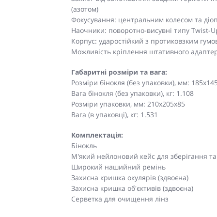
(азотом)
Фокусування: центральним колесом та діо
Наочники: поворотно-висувні типу Twist-
Корпус: ударостійкий з протиковзким гум
Можливість кріплення штативного адапте
Габаритні розміри та вага:
Розміри бінокля (без упаковки), мм: 185х14
Вага бінокля (без упаковки), кг: 1.108
Розміри упаковки, мм: 210х205х85
Вага (в упаковці), кг: 1.531
Комплектація:
Бінокль
М'який нейлоновий кейс для зберігання т
Широкий нашийний ремінь
Захисна кришка окулярів (здвоєна)
Захисна кришка об'єктивів (здвоєна)
Серветка для очищення лінз