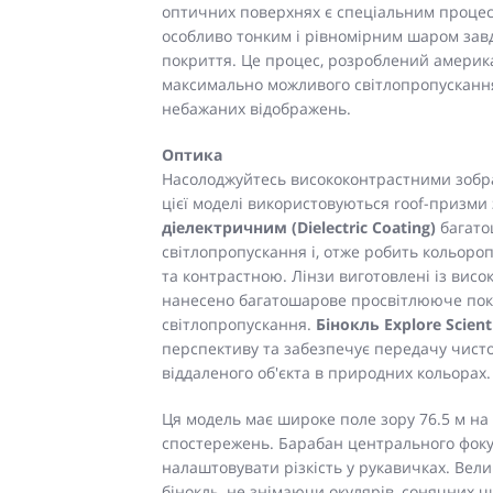
оптичних поверхнях є спеціальним процес
особливо тонким і рівномірним шаром за
покриття. Це процес, розроблений амери
максимально можливого світлопропускання 
небажаних відображень.
Оптика
Насолоджуйтесь висококонтрастними зображ
цієї моделі використовуються roof-призми
діелектричним (Dielectric Coating)
багато
світлопропускання і, отже робить кольоро
та контрастною. Лінзи виготовлені із висок
нанесено багатошарове просвітлююче покр
світлопропускання.
Бінокль Explore Scient
перспективу та забезпечує передачу чисто
віддаленого об'єкта в природних кольорах.
Ця модель має широке поле зору 76.5 м на
спостережень. Барабан центрального фоку
налаштовувати різкість у рукавичках. Вели
бінокль, не знімаючи окулярів, сонячних 