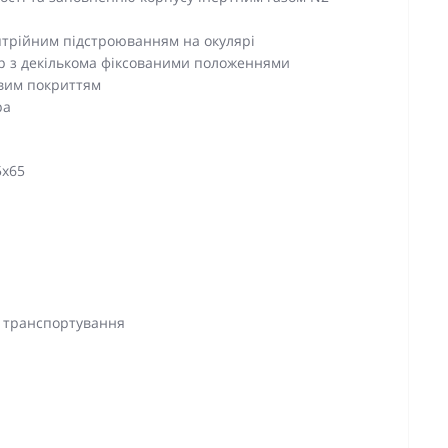
птрійним підстроюванням на окулярі
Up з декількома фіксованими положеннями
овим покриттям
ра
5x65
а транспортування