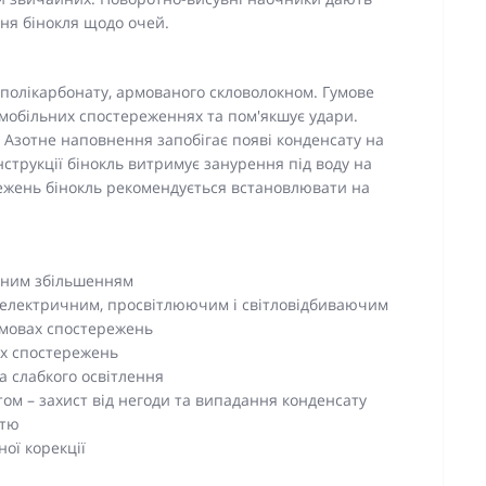
ня бінокля щодо очей.
 полікарбонату, армованого скловолокном. Гумове
 мобільних спостереженнях та пом'якшує удари.
є. Азотне наповнення запобігає появі конденсату на
струкції бінокль витримує занурення під воду на
режень бінокль рекомендується встановлювати на
атним збільшенням
діелектричним, просвітлюючим і світловідбиваючим
умовах спостережень
их спостережень
а слабкого освітлення
м – захист від негоди та випадання конденсату
ттю
ої корекції