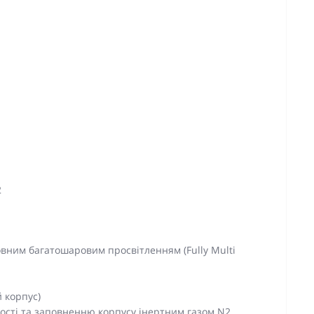
2
 повним багатошаровим просвітленням (Fully Multi
 корпус)
ності та заповненню корпусу інертним газом N2