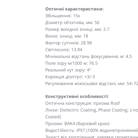
Оптичні характеристики:
Збільшення: 15x
Діаметр об'єктива, мм: 56
Розмір вихідної зіниці, мм: 3.7
Винос зіниці, мм: 18
Фактор сутінків: 28.98
Світлосила: 13.94
Мінімальна відстань фокусування, м: 4.5
Поле зору м/1000 м: 76.5
Реальний кут зору: 4°
Корекція діоптрії: +3/-3
Регулювання міжосьової відстані, мм: 54–7
Конструктивні особливості:
Оптична конструкція: призма Roof
Лінзи: Dielectric Coating, Phase Coating, з
Coated)
Призми: BAK4 (барієвий крон)
Водостійкість: IPX7 (100% водонепроникний
Захист від запотівання: завдяки герметич