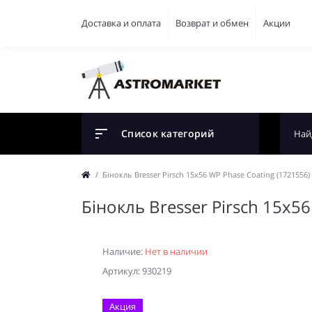
Доставка и оплата
Возврат и обмен
Акции
Список категорий
Бінокль Bresser Pirsch 15x56 WP Phase Coating (1721556)
Бінокль Bresser Pirsch 15x5
Наличие:
Нет в наличии
Артикул: 930219
Акция