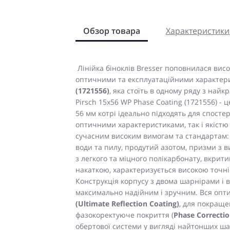
Обзор товара
Характеристики
Лінійка біноклів Bresser поповнилася вис
оптичними та експлуатаційними характер
(1721556)
, яка стоїть в одному ряду з най
Pirsch 15x56 WP Phase Coating (1721556) - 
56 мм котрі ідеально підходять для спостер
оптичними характеристиками, так і якістю 
сучасним високим вимогам та стандартам: 
води та пилу, продутий азотом, призми з 
з легкого та міцного полікарбонату, вкри
накаткою, характеризується високою точніс
Конструкція корпусу з двома шарнірами і в
максимально надійним і зручним. Вся опти
(Ultimate Reflection Coating)
, для покраще
фазокоректуюче покриття (
Phase Correcti
обертової системи у вигляді найтонших ша