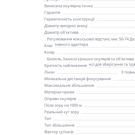
Винесена окулярна точка
Гарантія
Герметичність конструкції
Діаметр вихідної зіниці
Діаметр об'єктива
Додаткові характеристики
Регулювання міжосьової відстані, мм: 56-74 Діо
штативного адаптера
Клас
Колір
Комплект поставки
Бінокль Захисні кришки окулярів та об'єктив
преміум-кейс на фастексі для зберігання та т
Кратність наближення
Лінзи
З повн
Мінімальна дистанція фокусування
Максимальне збільшення:
Матеріал призм
Оправи окулярів
Поле зору на 1000 м
Реальний кут зору
Тип
Тип збільшення
Фактор сутінків