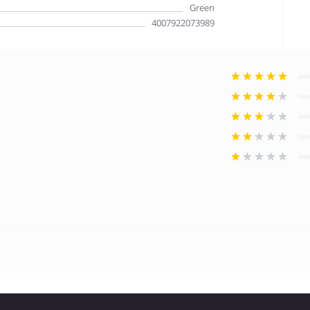
Green
4007922073989