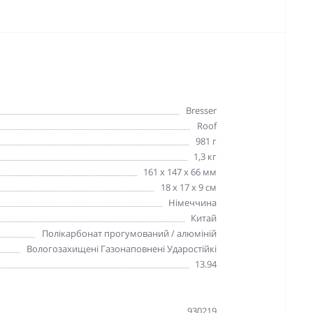
Bresser
Roof
981 г
1,3 кг
161 x 147 x 66 мм
18 x 17 x 9 см
Німеччина
Китай
Полікарбонат прогумований / алюміній
Вологозахищені Газонаповнені Ударостійкі
13.94
930219