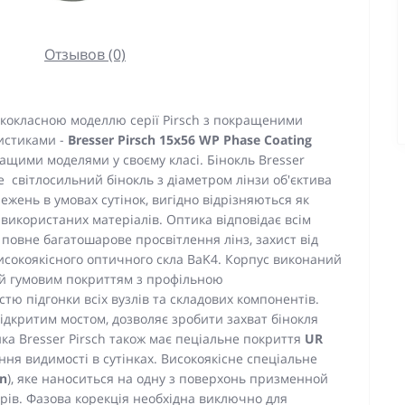
Отзывов (0)
ококласною моделлю серії Pirsch з покращеними
истиками -
Bresser Pirsch 15x56 WP Phase Coating
кращими моделями у своєму класі. Бінокль Bresser
це світлосильний бінокль з діаметром лінзи об'єктива
ежень в умовах сутінок, вигідно відрізняються як
використаних матеріалів. Оптика відповідає всім
повне багатошарове просвітлення лінз, захист від
високоякісного оптичного скла BaK4. Корпус виконаний
тий гумовим покриттям з профільною
тю підгонки всіх вузлів та складових компонентів.
ідкритим мостом, дозволяє зробити захват бінокля
ка Bresser Pirsch також має пеціальне покриття
UR
ння видимості в сутінках. Високоякісне спеціальне
on
), яке наноситься на одну з поверхонь призменной
рів. Фазова корекція необхідна виключно для