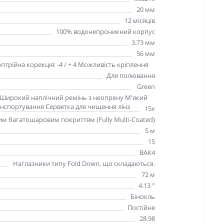
20 мм
12 місяців
100% водонепроникний корпус
3.73 мм
56 мм
птрійна корекція: -4 / + 4 Можливість кріплення
Для полювання
Green
а Широкий наплічний ремінь з неопрену М'який
ранспортування Серветка для чищення лінз
15х
им багатошаровим покриттям (Fully Multi-Coated)
5 м
15
BAK4
Наглазники типу Fold Down, що складаються.
72 м
4.13 °
Бінокль
Постійне
28.98