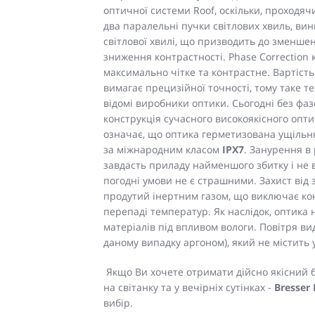
оптичної системи Roof, оскільки, проходяч
два паралельні пучки світлових хвиль, в
світлової хвилі, що призводить до зменшен
зниження контрастності. Phase Correction 
максимально чітке та контрастне. Вартість
вимагає прецизійної точності, тому таке 
відомі виробники оптики. Сьогодні без ф
конструкція сучасного високоякісного опти
означає, що оптика герметизована ущільн
за міжнародним класом
IPX7
. Занурення в
завдасть приладу найменшого збитку і не в
погодні умови не є страшними. Захист від 
продутий інертним газом, що виключає ко
перепаді температур. Як наслідок, оптика 
матеріалів під впливом вологи. Повітря ви
даному випадку аргоном), який не містить у
Якщо Ви хочете отримати дійсно якісний бі
на світанку та у вечірніх сутінках -
Bresser 
вибір.