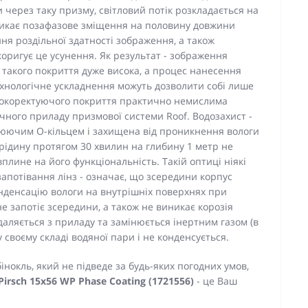
и через таку призму, світловий потік розкладається на
иникає позафазове зміщення на половину довжини
ня роздільної здатності зображення, а також
коригує це усунення. Як результат - зображення
 такого покриття дуже висока, а процес нанесення
технологічне ускладнення можуть дозволити собі лише
азокоректуючого покриття практично немислима
чного приладу призмової системи Roof. Водозахист -
юючим О-кільцем і захищена від проникнення вологи
 рідину протягом 30 хвилин на глибину 1 метр не
плине на його функціональність. Такій оптиці ніякі
запотівання лінз - означає, що зсередини корпус
нденсацію вологи на внутрішніх поверхнях при
не запотіє зсередини, а також не виникає корозія
даляється з приладу та замінюється інертним газом (в
 своєму складі водяної пари і не конденсується.
нокль, який не підведе за будь-яких погодних умов,
Pirsch 15x56 WP Phase Coating (1721556)
- це Ваш