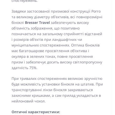
спостережень.
Завдяки застосованої призмової конструкції Porro
та великому діаметру об'єктивів, всі повнорозмірні
біноклі
Bresser Travel
забезпечують високу
об'ємність зображення, що позитивно
позначається на загальному сприйнятті відстаней
і розмірів об'єктів при ландшафтних чи
муніципальних спостереженнях. Оптика біноклів
має багатошарове просвітлення об'єктива і
окуляра в зелених тонах, повне просвітлення
призм і забезпечує досить високу світлопропускну
здатність 75%.
При тривалих спостереженнях великою зручністю
буде можливість установки бінокля на штатив. При
транспортуванні лінзи бінокля закриваються
захисними кришками, а сам прилад укладається в
нейлоновий чохол.
Оптичні характеристики: