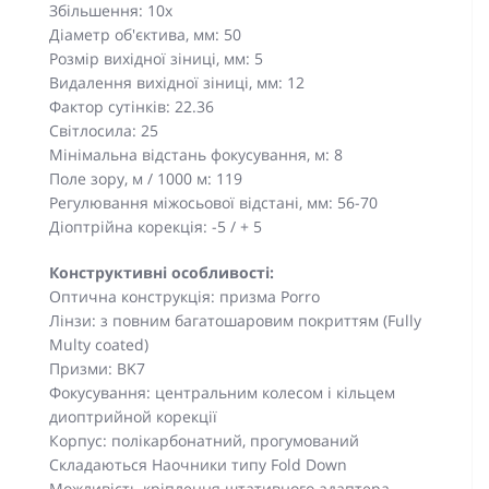
Збільшення: 10х
Діаметр об'єктива, мм: 50
Розмір вихідної зіниці, мм: 5
Видалення вихідної зіниці, мм: 12
Фактор сутінків: 22.36
Світлосила: 25
Мінімальна відстань фокусування, м: 8
Поле зору, м / 1000 м: 119
Регулювання міжосьової відстані, мм: 56-70
Діоптрійна корекція: -5 / + 5
Конструктивні особливості:
Оптична конструкція: призма Porro
Лінзи: з повним багатошаровим покриттям (Fully
Multy coated)
Призми: BK7
Фокусування: центральним колесом і кільцем
диоптрийной корекції
Корпус: полікарбонатний, прогумований
Складаються Наочники типу Fold Down
Можливість кріплення штативного адаптера