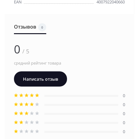
EAN
4007922040660
Отзывов
0
0
/ 5
средний рейтинг товара
Написать отзыв
0
0
0
0
0