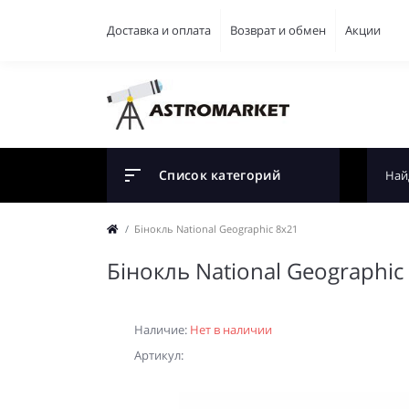
Доставка и оплата
Возврат и обмен
Акции
Список категорий
Бiнокль National Geographic 8x21
Бiнокль National Geographic
Наличие:
Нет в наличии
Артикул: