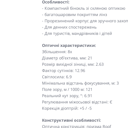
Особливості:
- Компактний бінокль зі скляною оптикою
- багатошаровим покриттям лінз
- Прорезинений корпус для зручного захо
- Для денних спостережень
- Для туристів, мандрівників і дітей
Оптичні характеристики:
Збільшення: 8x
Діаметр об'єктива, мм: 21
Розмір вихідної зіниці, мм: 2.63
Фактор сутінків: 12.96
Світлосила: 6.9
Мінімальна відстань фокусування, м: 3
Поле зору, м / 1000 м: 121
Реальний кут зору, °: 6.91
Регулювання міжосьової відстані: Є
Корекція діоптрій: +5 / -5
Конструктивні особливості:
Оптична конструкція: призма Roof