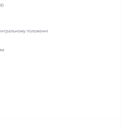
d)
центральному положенні
мм