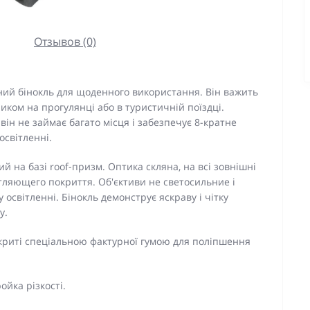
Отзывов (0)
ний бінокль для щоденного використання. Він важить
иком на прогулянці або в туристичній поїздці.
він не займає багато місця і забезпечує 8-кратне
освітленні.
й на базі roof-призм. Оптика скляна, на всі зовнішні
тляющего покриття. Об'єктиви не светосильние і
освітленні. Бінокль демонструє яскраву і чітку
у.
окриті спеціальною фактурної гумою для поліпшення
ойка різкості.