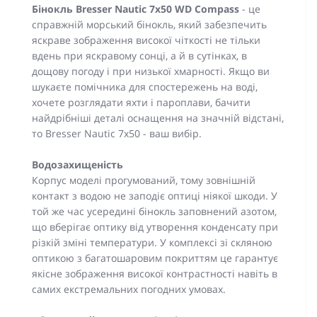
Бінокль Bresser Nautic 7x50 WD Compass
- це
справжній морський бінокль, який забезпечить
яскраве зображення високої чіткості не тільки
вдень при яскравому сонці, а й в сутінках, в
дощову погоду і при низької хмарності. Якщо ви
шукаєте помічника для спостережень на воді,
хочете розглядати яхти і пароплави, бачити
найдрібніші деталі оснащення на значній відстані,
то Bresser Nautic 7x50 - ваш вибір.
Водозахищеність
Корпус моделі прогумований, тому зовнішній
контакт з водою не заподіє оптиці ніякої шкоди. У
той же час усередині бінокль заповнений азотом,
що вберігає оптику від утворення конденсату при
різкій зміні температури. У комплексі зі скляною
оптикою з багатошаровим покриттям це гарантує
якісне зображення високої контрастності навіть в
самих екстремальних погодних умовах.