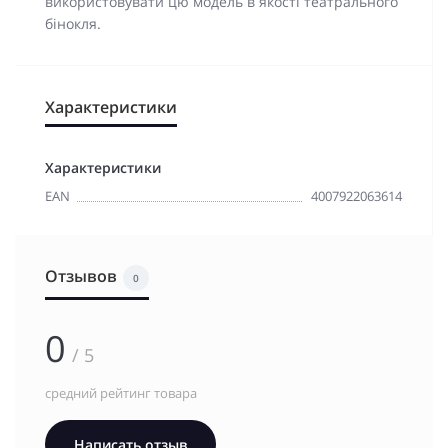
використовувати цю модель в якості театрального
бінокля.
Характеристики
Характеристики
EAN
4007922063614
Отзывов
0
0
/ 5
средний рейтинг товара
Написать отзыв