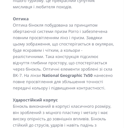
пішого туризму. Це прекрасний супутник
мисливця і любителя походів.
Оптика
Оптика бінокля побудована за принципом
обертаючої системи призм Porro і забезпечена
повним просвітленням лінз і призм. Завдяки
цьому зображення, що спостерігається в окулярах,
буде яскравим і чітким, а кольори -
реалістичними. Така конструкція підсилює
відчуття глибини простору, що спостерігається
через бінокль. Оптичні елементи зроблені зі скла
BK-7. На лінзи
National Geographic 7x50
нанесено
повне просвітлення для збільшення точності
передачі кольору і підвищення контрастності.
Ударостійкий корпус
Бінокль виконаний в корпусі класичного розміру,
він зроблений з міцного пластику і металу і має
високу опірність до зовнішніх впливів. Бінокль
стійкий до струсів, ударів і навіть падінь з