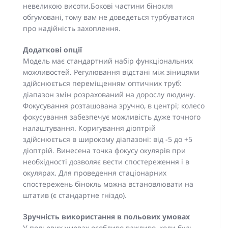
невеликою висоти.Бокові частини бінокля
обгумовані, тому вам не доведеться турбуватися
про надійність захоплення.
Додаткові опції
Модель має стандартний набір функціональних
можливостей. Регулювання відстані між зіницями
здійснюється переміщенням оптичних труб:
діапазон змін розрахований на дорослу людину.
Фокусування розташована зручно, в центрі; колесо
фокусування забезпечує можливість дуже точного
налаштування. Коригування діоптрій
здійснюється в широкому діапазоні: від -5 до +5
діоптрій. Винесена точка фокусу окулярів при
необхідності дозволяє вести спостереження і в
окулярах. Для проведення стаціонарних
спостережень бінокль можна встановлювати на
штатив (є стандартне гніздо).
Зручність використання в польових умовах
У польових умовах особливо важливо, коли будь-