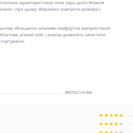
птичних характеристиках поле зору цього бінокля
ників і при цьому збережені компактні розміри і
и даному збільшенні можливо комфортне використання
об'єктива, м'який кейс і ремінь дозволять захистити
спортуванні.
4007922141466