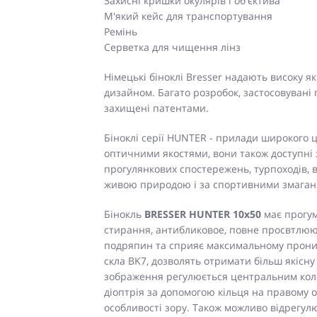
Захисні кришки окулярів і об'єктива
М'який кейс для транспортування
Ремінь
Серветка для чищення лінз
Німецькі біноклі Bresser надають високу я
дизайном. Багато розробок, застосовувані 
захищені патентами.
Біноклі серії HUNTER - прилади широкого 
оптичними якостями, вони також доступні з
прогулянкових спостережень, турпоходів, в
живою природою і за спортивними змаган
Бінокль
BRESSER HUNTER 10x50
має прогум
стирання, антибликовое, повне просвтлююч
подряпин та сприяє максимальному проникн
скла BK7, дозволять отримати більш якісну 
зображення регулюється центральним коле
діоптрія за допомогою кільця на правому о
особливості зору. Також можливо відрегул