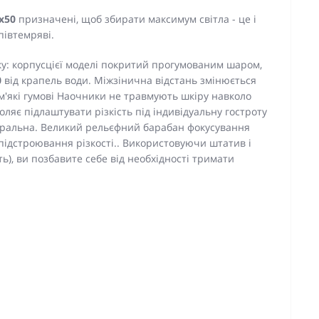
x50
призначені, щоб збирати максимум світла - це і
півтемряві.
ку: корпусцієї моделі покритий прогумованим шаром,
0
від крапель води. Міжзінична відстань змінюється
м'які гумові Наочники не травмують шкіру навколо
оляє підлаштувати різкість під індивідуальну гостроту
нтральна. Великий рельєфний барабан фокусування
підстроювання різкості.. Використовуючи штатив і
ь), ви позбавите себе від необхідності тримати