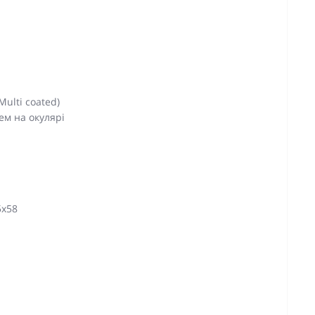
ulti coated)
ем на окулярі
5x58