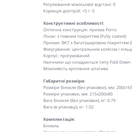
Регулювання міжосьової відстані: Є
Корекція діоптрій: +5 / -5
Конструктивні особливості:
Оптична конструкція: призма Porro
Лінзи: з повним покриттям (Fully coated)
Призми: BK7 з багатошаровим покриттям (M
Фокусування: центральним колесом і кільц
Корпус: прогумований
Наочники що складаються типу Fold Down
Можливість кріплення штатива
Габаритні розміри:
Розміри бінокля (без упаковки), мм: 200x16
Розміри упаковки, мм: 215х200х80
Вага бінокля (без упаковки), кг: 0.79
Вага (в упаковці), кг: 1.02
Комплектація:
Бінокль