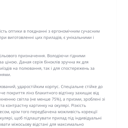
кість оптики в поєднанні з ергономічним сучасним
при виготовленні цих приладів, є унікальними і
цільового призначення. Володіючи гідними
а ціною. Даная серія біноклів зручна як для
иїздів на полювання, так і для спостережень за
нями.
ований, ударостійким корпус. Спеціальне стійке до
е покриття лінз блакитного відтінку захищає від
енню світла (не менше 75%), а призми, зроблені зі
та контрастну картинку на окулярі. Різкість
сом, крім того передбачена можливість корекції
кулярі, щоб підлаштувати прилад під індивідуальні
ювати міжосьову відстані для максимально