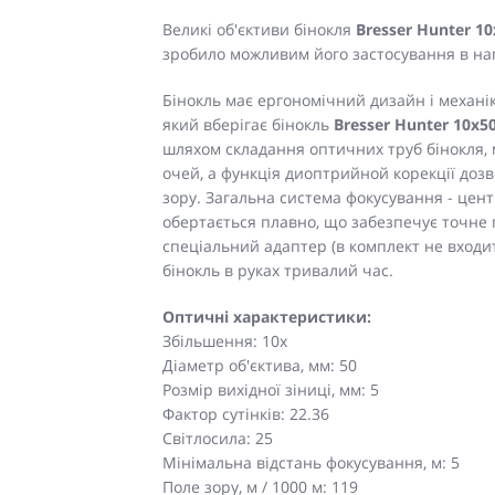
Великі об'єктиви бінокля
Bresser Hunter 10
зробило можливим його застосування в на
Бінокль має ергономічний дизайн і механі
який вберігає бінокль
Bresser Hunter 10x5
шляхом складання оптичних труб бінокля, 
очей, а функція диоптрийной корекції дозв
зору. Загальна система фокусування - це
обертається плавно, що забезпечує точне 
спеціальний адаптер (в комплект не входит
бінокль в руках тривалий час.
Оптичні характеристики:
Збільшення: 10x
Діаметр об'єктива, мм: 50
Розмір вихідної зіниці, мм: 5
Фактор сутінків: 22.36
Світлосила: 25
Мінімальна відстань фокусування, м: 5
Поле зору, м / 1000 м: 119