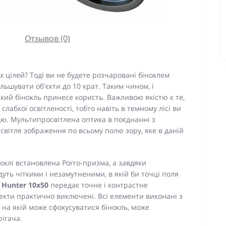
Отзывов (0)
 цілей? Тоді ви не будете розчаровані біноклем
ільшувати об'єкти до 10 крат. Таким чином, і
такий бінокль принесе користь. Важливою якістю є те,
слабкої освітленості, тобто навіть в темному лісі ви
ю. Мультипросвітлена оптика в поєднанні з
 світле зображення по всьому полю зору, яке в даній
оклі встановлена ​​Porro-призма, а завдяки
ть чіткими і незамутненими, в якій би точці поля
 Hunter 10x50
передає точне і контрастне
фекти практично виключені. Всі елементи виконані з
 на якій може сфокусуватися бінокль, може
рігача.