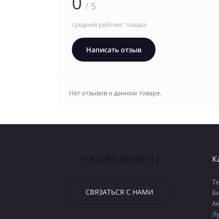
0
/ 5
средний рейтинг товара
Написать отзыв
Нет отзывов о данном товаре.
+38 (093) 283-00-11
К
Т
СВЯЗАТЬСЯ С НАМИ
Б
А
Л