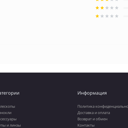
атегории
Информация
елескопы
Политика конфиденциально
инокли
Доставка и оплата
ксессуары
Возврат и обмен
упы и линзы
Контакты