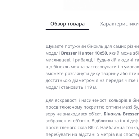
Обзор товара
Характеристики
Шукаєте потужний бінокль для самих різних
моделі
Bresser Hunter 10x50
, який може зб
мисливцеві, і рибалці, і будь-якій людині 
що бінокль можна застосовувати і в умовах 
зможете розглянути дику тварину або птиц
достатньою діаметром лінз передає чітке і
моделі становить 119 м.
Для яскравості і насиченості кольорів в бін
просвітлюючому покриттю оптики межі буду
зору не знаходився об'єкт.
Бінокль Bresser
зображення об'єктів. Відблиски та інші де
просвітленого скла BK-7. Найближча точка,
перебувати на відстані 5 метрів від спосте