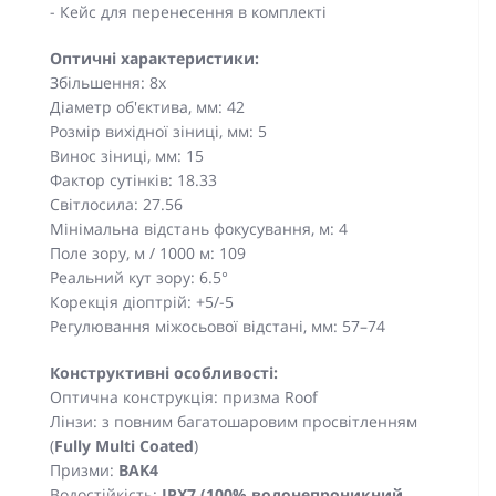
- Кейс для перенесення в комплекті
Оптичні характеристики:
Збільшення: 8x
Діаметр об'єктива, мм: 42
Розмір вихідної зіниці, мм: 5
Винос зіниці, мм: 15
Фактор сутінків: 18.33
Світлосила: 27.56
Мінімальна відстань фокусування, м: 4
Поле зору, м / 1000 м: 109
Реальний кут зору: 6.5°
Корекція діоптрій: +5/-5
Регулювання міжосьової відстані, мм: 57–74
Конструктивні особливості:
Оптична конструкція: призма Roof
Лінзи: з повним багатошаровим просвітленням
(
Fully Multi Coated
)
Призми:
BAK4
Водостійкість:
IPX7 (100% водонепроникний