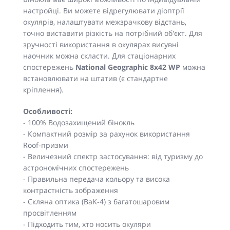
настройці. Ви можете відрегулювати діоптрії
окулярів, налаштувати межзрачкову відстань,
точно виставити різкість на потрібний об'єкт. Для
зручності використання в окулярах висувні
наочник можна скласти. Для стаціонарних
спостережень
National Geographic 8x42 WP
можна
встановлювати на штатив (є стандартне
кріплення).
Особливості:
- 100% Водозахищений бінокль
- Компактний розмір за рахунок використання
Roof-призми
- Величезний спектр застосування: від туризму до
астрономічних спостережень
- Правильна передача кольору та висока
контрастність зображення
- Скляна оптика (BaK-4) з багатошаровим
просвітленням
- Підходить тим, хто носить окуляри