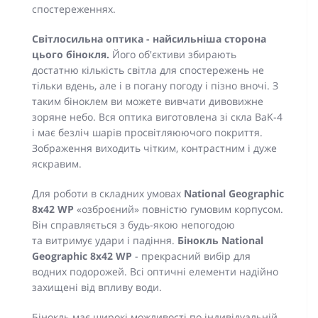
спостереженнях.
Світлосильна оптика - найсильніша сторона
цього бінокля.
Його об'єктиви збирають
достатню кількість світла для спостережень не
тільки вдень, але і в погану погоду і пізно вночі. З
таким біноклем ви можете вивчати дивовижне
зоряне небо. Вся оптика виготовлена ​​зі скла BaK-4
і має безліч шарів просвітляюючого покриття.
Зображення виходить чітким, контрастним і дуже
яскравим.
Для роботи в складних умовах
National Geographic
8x42 WP
«озброєний» повністю гумовим корпусом.
Він справляється з будь-якою непогодою
та витримує удари і падіння.
Бінокль National
Geographic 8x42 WP
- прекрасний вибір для
водних подорожей. Всі оптичні елементи надійно
захищені від впливу води.
Бінокль має широкі можливості по індивідуальній