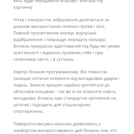
8x42 буде передавати яскраву і контрастну
картинку.
Чітке і контрастне зображення досягається за
рахунок використання скляних призм і лінз.
Повний просвітлення знижує внутрішні
відображення і покращує передачу кольору.
Бінокль прекрасно адаптований під будь-які умови
освітленості і відмінно проявляє себе і при
сонячному світлі, і в сутінках.
Корпус бінокля прогумованому. Він повністю
захищає оптичні елементи від випадкових ударів і
падінь. Захисні кришки надійно кріпляться до
об'єктивів кільцями - так ви їх не втратите навіть
випадково. Бінокль має стандартне кріплення на
штатив і підходить для стаціонарних
спостережень.
Поворотно-висувні наочник дозволяють з
комфортом використовувати цей бінокль тим, хто