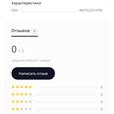
Характеристики
EAN
4007922014784
Отзывов
0
0
/ 5
средний рейтинг товара
Написать отзыв
0
0
0
0