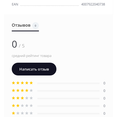
EAN
4007922040738
Отзывов
0
0
/ 5
средний рейтинг товара
Написать отзыв
0
0
0
0
0