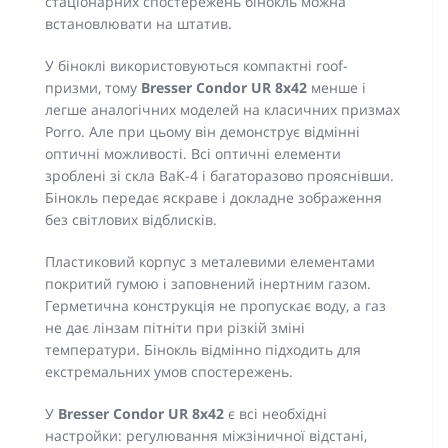
стаціонарних спостережень бінокль можна
встановлювати на штатив.
У біноклі використовуються компактні roof-
призми, тому
Bresser Condor UR 8x42
менше і
легше аналогічних моделей на класичних призмах
Porro. Але при цьому він демонструє відмінні
оптичні можливості. Всі оптичні елементи
зроблені зі скла BaK-4 і багаторазово прояснівши.
Бінокль передає яскраве і докладне зображення
без світлових відблисків.
Пластиковий корпус з металевими елементами
покритий гумою і заповнений інертним газом.
Герметична конструкція не пропускає воду, а газ
не дає лінзам пітніти при різкій зміні
температури. Бінокль відмінно підходить для
екстремальних умов спостережень.
У
Bresser Condor UR 8x42
є всі необхідні
настройки: регулювання міжзіничної відстані,