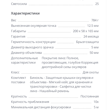
Светосила
25
Характеристики
Вес
784 г
Вынесенная окулярная точка
12.5 мм
Габариты
200 x 58 x 165 мм
Гарантия
24 месяца
Герметичность конструкции
Брызгозащита
Диаметр выходного зрачка
5 мм
Диаметр объектива
50 мм
Дополнительные
Покрытие линз: Полное,
характеристики
просветляющее, голубое Коррекция
диоптрийной силы окуляров
Класс
Для охоты
Комплект
Бинокль - Защитные крышки окуляров и
поставки
объектива - Мягкий кейс для хранения и
транспортировки - Салфетка для чистки
линз - Нашейный ремень
Кратность
Постоянная
Кратность приближения
10х
Минимальная дистанция фокусировки
5 м