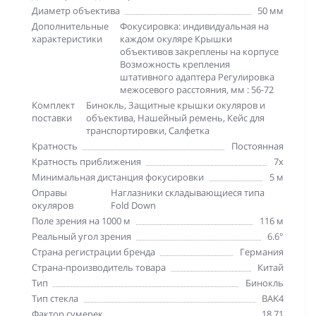
Диаметр объектива
50 мм
Дополнительные
Фокусировка: индивидуальная на
характеристики
каждом окуляре Крышки
объективов закреплены на корпусе
Возможность крепления
штативного адаптера Регулировка
межосевого расстояния, мм : 56-72
Комплект
Бинокль, Защитные крышки окуляров и
поставки
объектива, Нашейный ремень, Кейс для
транспортировки, Салфетка
Кратность
Постоянная
Кратность приближения
7х
Минимальная дистанция фокусировки
5 м
Оправы
Наглазники складывающиеся типа
окуляров
Fold Down
Поле зрения на 1000 м
116 м
Реальный угол зрения
6.6°
Страна регистрации бренда
Германия
Страна-производитель товара
Китай
Тип
Бинокль
Тип стекла
BAK4
Фактор сумерек
18.71