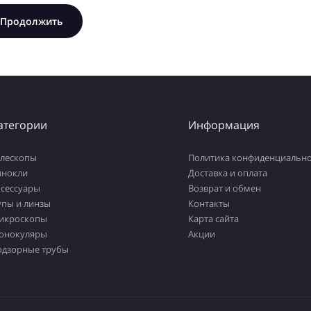
Продолжить
атегории
Информация
елескопы
Политика конфиденциально
инокли
Доставка и оплата
ксессуары
Возврат и обмен
упы и линзы
Контакты
икроскопы
Карта сайта
онокуляры
Акции
одзорные трубы