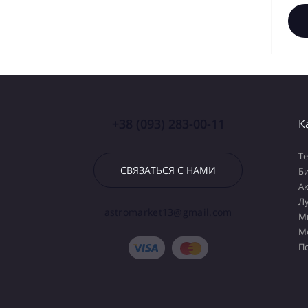
+38 (093) 283-00-11
К
Т
СВЯЗАТЬСЯ С НАМИ
Б
А
Л
astromarket13@gmail.com
М
М
П