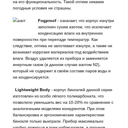
на его функциональность. Такой оптике никакие
погодные условия не страшны.
Fogproof
- означает, что корпус изнутри
заполнен сухим азотом, что исключает
конденсацию влаги на внутренних
поверхностях при перепаде температур. Как
следствие, оптика не запотевает изнутри, а также не
возникает коррозия материалов под воздействием
влаги. Воздух удаляется из прибора и заменяется
инертным газом (в данном случае азотом N2),
который не содержит в своём составе паров воды и
не конденсируется.
Lightweight Body
- корпус биноклей данной серии
изготовлен из особо лёгкого поликарбоната, что
позволило уменьшить вес на 10-20% по сравнению с
аналогичными моделями конкурентов. При этом
балансировка и эргономические характеристики
бинокля только выиграли. Прибор максимально
удобно ложиться в руки наблюдателя, а прочное,