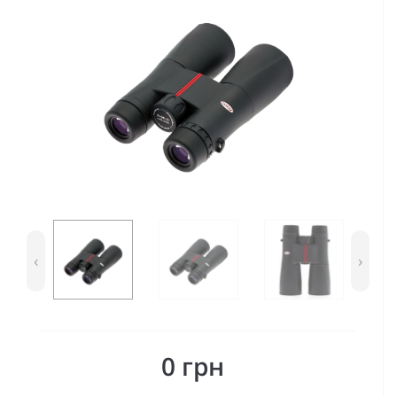
‹
›
0 грн