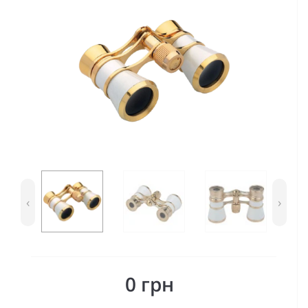
‹
›
0 грн