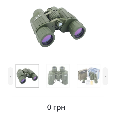
‹
›
0 грн