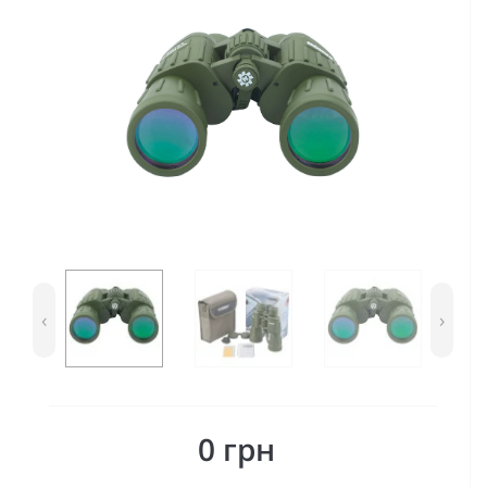
‹
›
0 грн