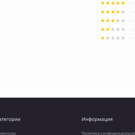
атегории
Информация
елескопы
Политика конфиденциально