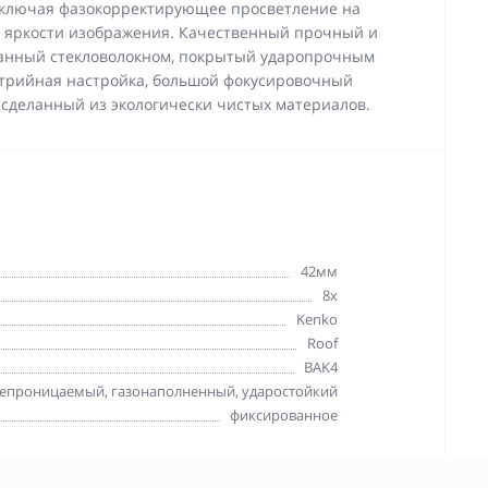
включая фазокорректирующее просветление на
й яркости изображения. Качественный прочный и
ванный стекловолокном, покрытый ударопрочным
трийная настройка, большой фокусировочный
сделанный из экологически чистых материалов.
42мм
8x
Kenko
Roof
BAK4
епроницаемый, газонаполненный, ударостойкий
фиксированное