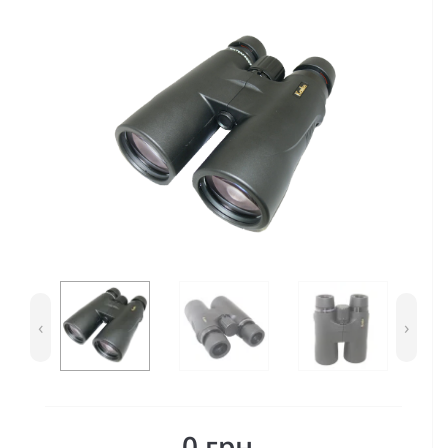
‹
›
0 грн