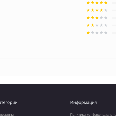
атегории
Информация
елескопы
Политика конфиденциально