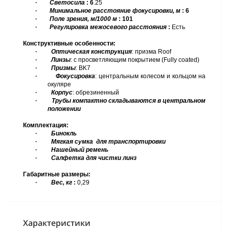
·
Светосила
: 6
.25
·
Минимальное расстояние фокусировки, м
: 6
·
Поле зрения, м/1000 м
: 101
·
Регулировка межосевого расстояния
:
Есть
Конструктивные особенности:
·
Оптическая конструкция
: призма
Roof
·
Линзы
:
с просветляющим покрытием (
Fully
coated)
·
Призмы
:
BK
7
·
Фокусировка
:
центральным колесом и кольцом на
окуляре
·
Корпус
:
обрезиненный
·
Трубы компактно складываются в центральном
положении
Комплектация:
·
Бинокль
·
Мягкая сумка
для транспортировки
·
Нашейный ремень
·
Салфетка для чистки линз
Габаритные размеры:
·
Вес, кг
:
0,
29
Характеристики