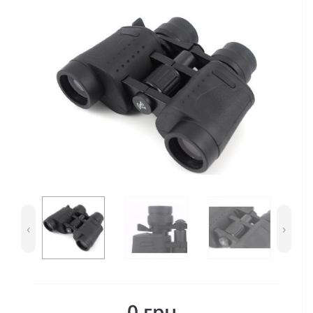
‹
›
0 грн