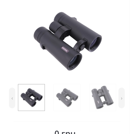
‹
›
0 грн