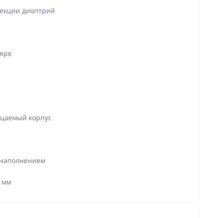
рекции диоптрий
ляре
ицаемый корпус
м наполнением
8 мм