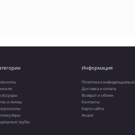
атегории
Информация
елескопы
Политика конфиденциально
инокли
Доставка и оплата
ксессуары
Возврат и обмен
упы и линзы
Контакты
икроскопы
Карта сайта
онокуляры
Акции
одзорные трубы