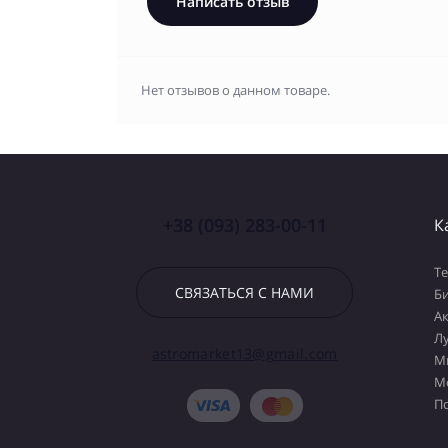
Написать отзыв
Нет отзывов о данном товаре.
+38 (093) 283-00-11
К
Т
СВЯЗАТЬСЯ С НАМИ
Б
А
Л
astromarket13@gmail.com
М
М
П